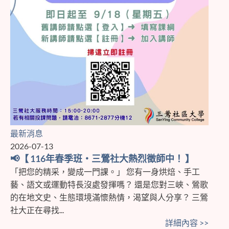
最新消息
2026-07-13
📢【 116年春季班・三鶯社大熱烈徵師中！ 】
「把您的精采，變成一門課。」 您有一身烘焙、手工
藝、語文或運動特長沒處發揮嗎？ 還是您對三峽、鶯歌
的在地文史、生態環境滿懷熱情，渴望與人分享？ 三鶯
社大正在尋找...
詳細內容 >>