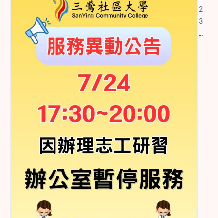
2
3
...