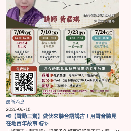
最新消息
2026-06-18
📢【聲動三鶯】做伙來聽台語講古！用聲音聽見
在地百年故事 🎧✨
「我講古，哩來聽」 您有多久沒有好好坐下來，聽一段