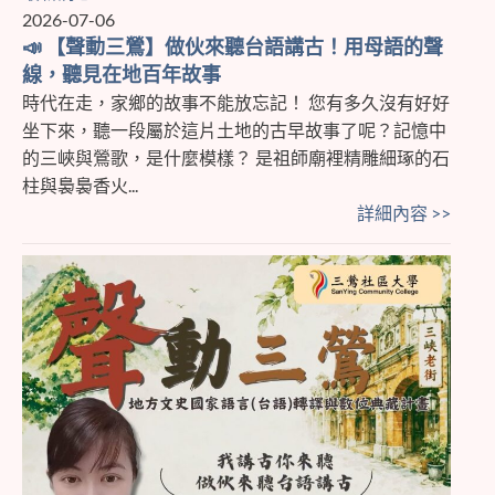
2026-07-06
📣 【聲動三鶯】做伙來聽台語講古！用母語的聲
線，聽見在地百年故事
時代在走，家鄉的故事不能放忘記！ 您有多久沒有好好
坐下來，聽一段屬於這片土地的古早故事了呢？記憶中
的三峽與鶯歌，是什麼模樣？ 是祖師廟裡精雕細琢的石
柱與裊裊香火...
詳細內容 >>