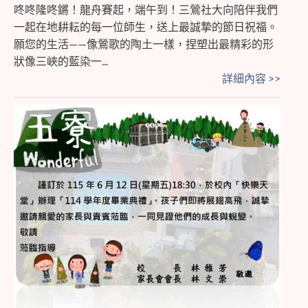
咚咚隆咚鏘！龍舟賽起，端午到！三鶯社大向陪伴我們
一起在地耕耘的每一位師生，送上最誠摯的節日祝福。
願您的生活——像鶯歌的陶土一樣，捏塑出最精彩的形
狀像三峽的藍染一...
詳細內容 >>