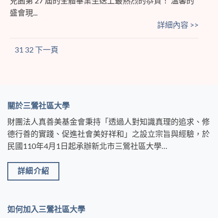
兒園第 27 屆的全體畢業生送上最熱烈的恭賀！ 溫馨的
盛會現...
詳細內容 >>
31
32
下一頁
關於三鶯社區大學
財團法人真善美基金會秉持「透過人對知識真理的追求、修
德行善的實踐、促進社會美好祥和」之設立宗旨與經驗，於
民國110年4月1日起承辦新北市三鶯社區大學…
詳細介紹
如何加入三鶯社區大學