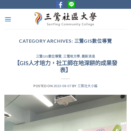
Skip
to
content
CATEGORY ARCHIVES:
三鶯GIS數位導覽
三鶯GIS數位導覽
,
三鶯地方學
,
最新消息
【GIS人才培力，社工師在地深耕的成果發
表】
POSTED ON
2023-08-07
BY
三鶯社大小編