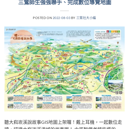
三鶯師生強強聯手、完成數位導覽地圖
POSTED ON
2022-08-03
BY
三鶯社大小編
聽大嵙崁溪說故事GIS地圖上架囉！戴上耳機，一起數位走