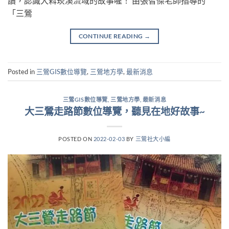
讀，認識大嵙崁溪流域的故事喔！ 由張智傑老師指導的
「三鶯
CONTINUE READING
→
Posted in
三鶯GIS數位導覽
,
三鶯地方學
,
最新消息
三鶯GIS數位導覽
,
三鶯地方學
,
最新消息
大三鶯走路節數位導覽，聽見在地好故事~
POSTED ON
2022-02-03
BY
三鶯社大小編