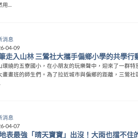
用...
新消息
6-04-09
筆走入山林 三鶯社大攜手偏鄉小學的共學行
山環繞的五寮國小，在小朋友的玩樂聲中，迎來了一群特
大畫畫班的師生們。為了拉近城市與偏鄉的距離，三鶯社區大
.
新消息
6-04-07
️ 地表最強「晴天寶寶」出沒！大雨也擋不住的