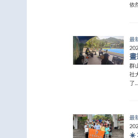
依然
最
202
畫
群
社
了..
最
202
☀