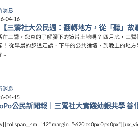
新消息
6-04-16
 【三鶯社大公民週：翻轉地方，從「聽」故
活在三鶯，您真的了解腳下的這片土地嗎？ 四月底，三鶯
宴！ 從早晨的步道走讀、下午的公共論壇，到晚上的地方
...
新消息
6-04-15
eoPo公民新聞報｜三鶯社大實踐幼銀共學 
w] [col span__sm="12" margin="-620px 0px 0px 0px"] [ux_vid