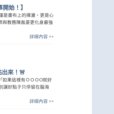
事開始！】
僅是畫布上的揮灑，更是心
師與教務陳胤豪更化身最強
詳細內容 >>
出來！🚨
「如果這裡有ＯＯＯO就好
別讓好點子只停留在腦海
詳細內容 >>