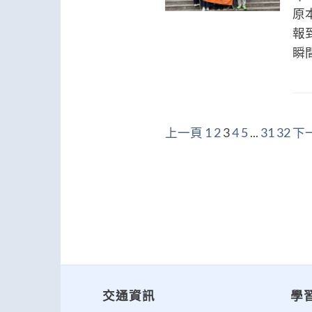
原
報
瞬間
上一頁
1
2
3
4
5
...
31
32
下
交通資訊
學