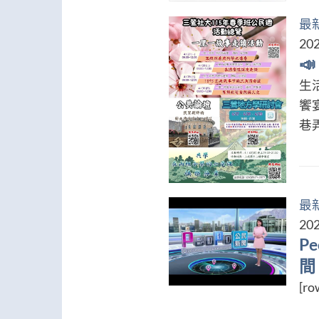
最
202

生
饗
巷弄
最
202
P
間
[ro