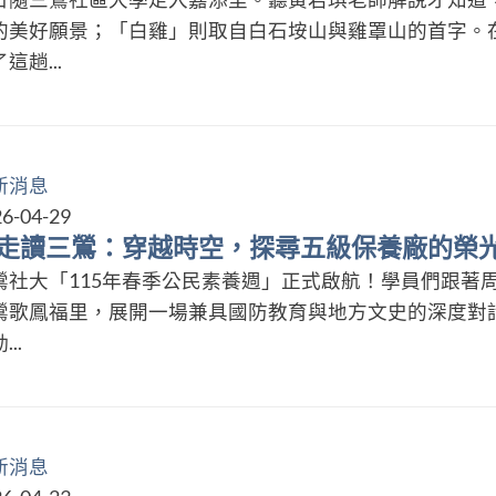
的美好願景；「白雞」則取自白石垵山與雞罩山的首字。
這趟...
新消息
6-04-29
走讀三鶯：穿越時空，探尋五級保養廠的榮光傳奇】 
鶯社大「115年春季公民素養週」正式啟航！學員們跟著
鶯歌鳳福里，展開一場兼具國防教育與地方文史的深度對話
...
新消息