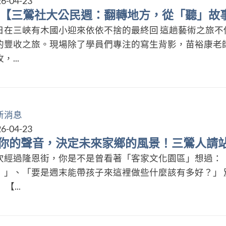
6-04-23
 【三鶯社大公民週：翻轉地方，從「聽」故
日在三峽有木國小迎來依依不捨的最終回 這趟藝術之旅不
的豐收之旅。現場除了學員們專注的寫生背影，苗裕康老
，...
新消息
6-04-23
你的聲音，決定未來家鄉的風景！三鶯人請站
次經過隆恩街，你是不是曾看著「客家文化園區」想過：
！」、「要是週末能帶孩子來這裡做些什麼該有多好？」 
 【...