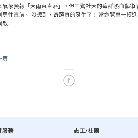
本氣象預報「大雨直直落」，但三鶯社大的這群熱血藝術
到勇往直前。 沒想到，奇蹟真的發生了！ 當遊覽車一轉
散...
一頁
習服務
志工/社團