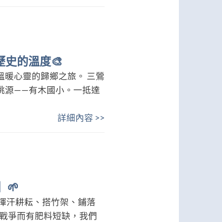
歷史的溫度🎨
暖心靈的歸鄉之旅。 三鶯
桃源——有木國小。一抵達
詳細內容 >>
🌱
揮汗耕耘、搭竹架、鋪落
因戰爭而有肥料短缺，我們