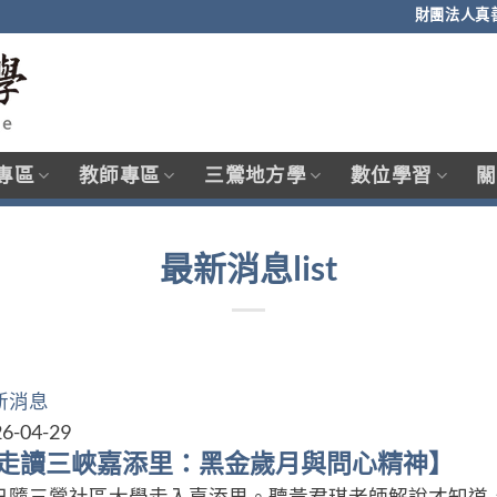
財團法人真
專區
教師專區
三鶯地方學
數位學習
關
最新消息list
新消息
6-04-29
走讀三峽嘉添里：黑金歲月與問心精神】
日隨三鶯社區大學走入嘉添里。聽黃君琪老師解說才知道