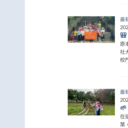
最
202

原
社
校門
最
202

在
葉