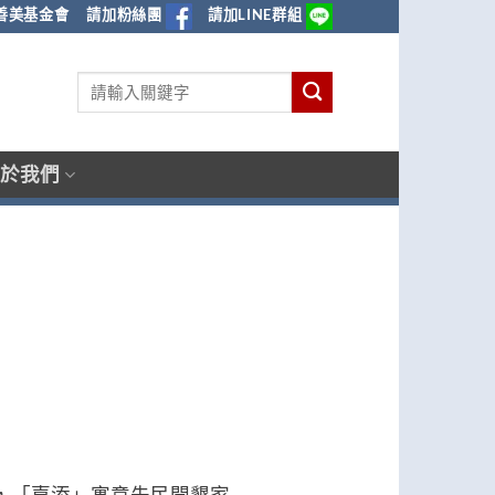
善美基金會
請加粉絲團
請加LINE群組
於我們
，「嘉添」寓意先民開墾家