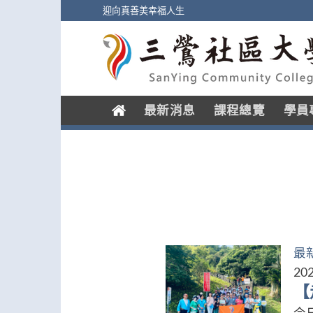
Skip
迎向真善美幸福人生
to
content
.
最新消息
課程總覽
學員
最
202
【
今