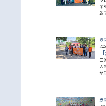
業
啟了
最
202
【
三
入
地勤
最