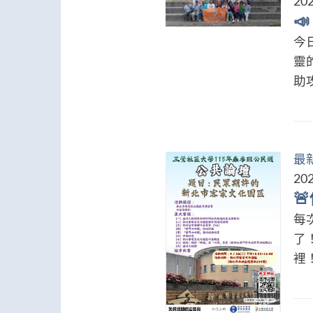
202

今
靈
助攻
最
202

每
了
裡！