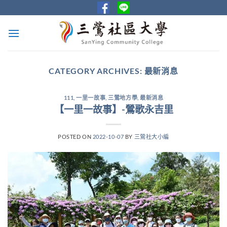
Skip
to
content
CATEGORY ARCHIVES:
最新消息
111
,
一里一故事
,
三鶯地方學
,
最新消息
【一里一故事】-鶯歌永吉里
POSTED ON
2022-10-07
BY
三鶯社大小編