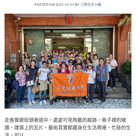
POSTED ON
2022-10-05
BY
三鶯社大小編
走進鶯歌街頭巷道中，處處可見陶藝的痕跡，巷子裡的矮
牆，建築上的瓦片，藝術其實都藏身在生活周邊，忙碌的生
活，可以