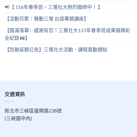
📢【 116年春季班・三鶯社大熱烈徵師中！ 】
【活動花絮｜聲動三鶯 台語專題講座】
【圓滿落幕✨ 感謝有您！三鶯社大115年春季班成果展精彩
全紀錄 📸】
【防颱延期公告】三鶯社大活動、課程異動通知
交通資訊
新北市三峽區復興路238號
(三峽國中內)