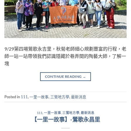
9/29第四場鶯歌永吉里，秋菊老師細心規劃豐富的行程，老
師一站一站帶領我們認識隱藏於巷弄間的陶藝大師，了解一
塊
CONTINUE READING
→
Posted in
111
,
一里一故事
,
三鶯地方學
,
最新消息
111
,
一里一故事
,
三鶯地方學
,
最新消息
【一里一故事】-鶯歌永昌里