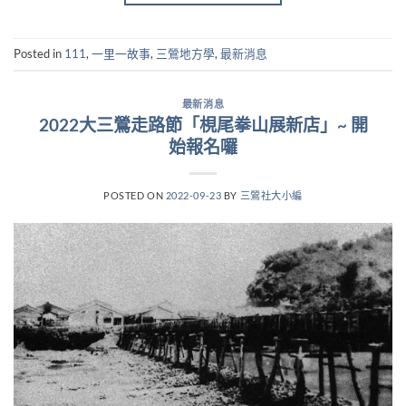
Posted in
111
,
一里一故事
,
三鶯地方學
,
最新消息
最新消息
2022大三鶯走路節「梘尾拳山展新店」~ 開
始報名囉
POSTED ON
2022-09-23
BY
三鶯社大小編