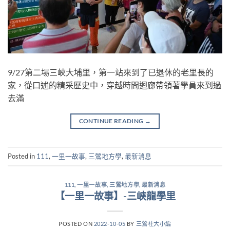
9/27第二場三峽大埔里，第一站來到了已退休的老里長的
家，從口述的精采歷史中，穿越時間迴廊帶領著學員來到過
去滿
CONTINUE READING
→
Posted in
111
,
一里一故事
,
三鶯地方學
,
最新消息
111
,
一里一故事
,
三鶯地方學
,
最新消息
【一里一故事】-三峽龍學里
POSTED ON
2022-10-05
BY
三鶯社大小編