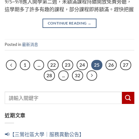
9/5~9/8進入開學第二週，未額滿課程持續開放免費旁聽，
這學期多了許多有趣的課程，部分課程即將額滿。趕快把握
CONTINUE READING
→
Posted in
最新消息
1
...
22
23
24
25
26
27
28
...
32
近期文章
📢【三鶯社區大學｜服務異動公告】