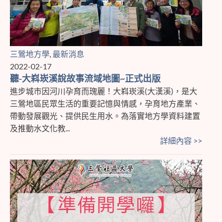
三鶯地方學
,
最新消息
2022-02-17
聽-大嵙崁溪說故事流域地圖~正式出版
進步城市因河川孕育而瑰麗！大嵙崁溪(大漢溪)，是大
三鶯地區民眾生活的重要記憶與情感，孕育地方產業、
帶動發展觀光、提供民生用水。為落實地方學資料建置
及推動水文化教...
詳細內容 >>