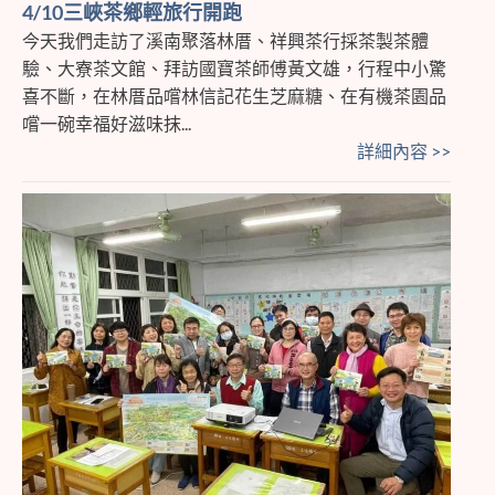
4/10三峽茶鄉輕旅行開跑
今天我們走訪了溪南聚落林厝、祥興茶行採茶製茶體
驗、大寮茶文館、拜訪國寶茶師傅黃文雄，行程中小驚
喜不斷，在林厝品嚐林信記花生芝麻糖、在有機茶園品
嚐一碗幸福好滋味抹...
詳細內容 >>