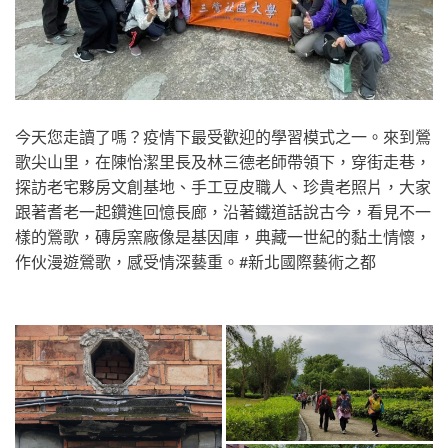
今天您走讀了嗎？疫情下最受歡迎的學習模式之一。來到鶯
歌尖山里，在陳怡潔里長及林三德老師帶領下，穿街走巷，
探訪老宅夥房文創基地、手工豆皮職人、珍貴老照片，大家
跟著耆老一起鑽進回憶長廊，沿著鐵道話說古今，看見不一
樣的鶯歌，磚房窯廠像是基因庫，典藏一世紀的黏土情懷，
作伙漫遊鶯歌，感受情深藝重。#新北國際藝術之都