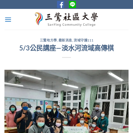
Skip
to
content
三鶯地方學
,
最新消息
,
流域守護111
5/3公民講座—淡水河流域高傳棋