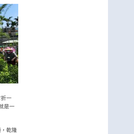
它折一
就是一
頭，乾隆