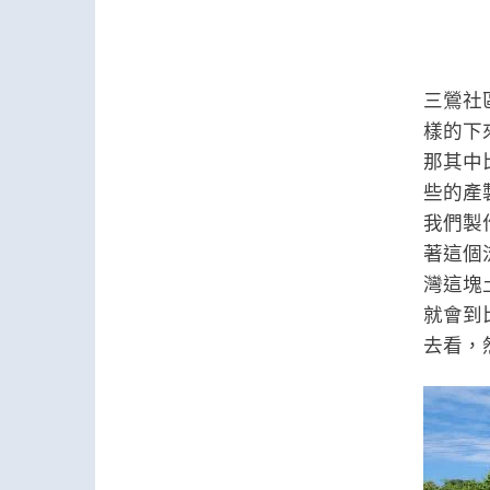
三鶯社
樣的下
那其中
些的產
我們製
著這個
灣這塊
就會到
去看，