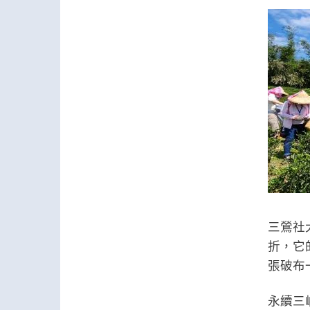
三鶯社
折，它
張破布
永續三