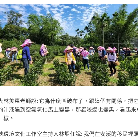
大林美惠老師說: 它為什麼叫破布子，跟這個有關係，把
的汁液遇到空氣氧化馬上變黑，那蟲咬過也變黑，看起來
一樣。
峽環境文化工作室主持人林烱任說: 我們在安溪的移民裡