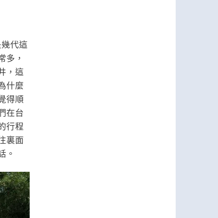
是幾代這
常多，
井，這
為什麼
覺得順
們在台
的行程
往裏面
話。