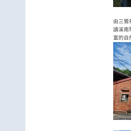
由三鶯
讀溪南
富的自