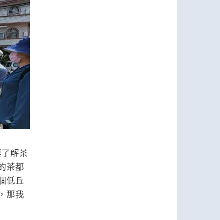
要了解茶
的茶都
個低丘
，那我