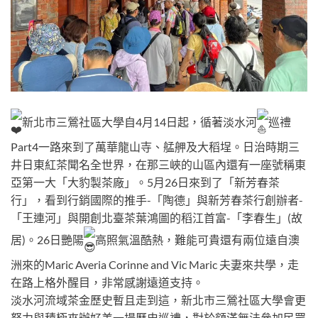
新北市三鶯社區大學自4月14日起，循著淡水河
巡禮
Part4一路來到了萬華龍山寺、艋舺及大稻埕。日治時期三
井日東紅茶聞名全世界，在那三峽的山區內還有一座號稱東
亞第一大「大豹製茶廠」。5月26日來到了「新芳春茶
行」，看到行銷國際的推手-「陶德」與新芳春茶行創辦者-
「王連河」與開創北臺茶葉鴻圖的稻江首富-「李春生」(故
居)。26日艷陽
高照氣溫酷熱，難能可貴還有兩位遠自澳
洲來的Maric Averia Corinne and Vic Maric 夫妻來共學，走
在路上格外醒目，非常感謝遠道支持。
淡水河流域茶金歷史暫且走到這，新北市三鶯社區大學會更
努力與積極來辦好美一場歷史巡禮，對於額滿無法參加民眾