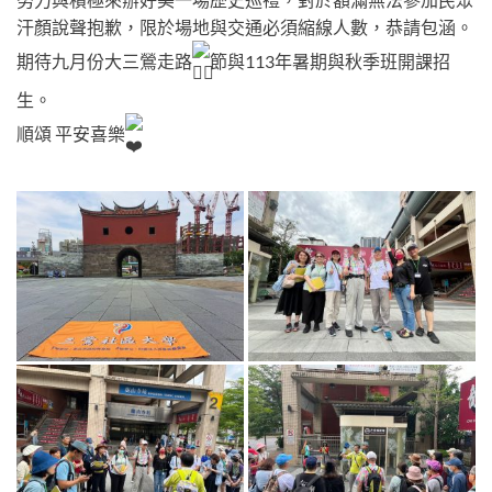
汗顏說聲抱歉，限於場地與交通必須縮線人數，恭請包涵。
期待九月份大三鶯走路
節與113年暑期與秋季班開課招
生。
順頌 平安喜樂