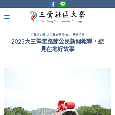
Skip
to
content
三鶯地方學
,
大三鶯走路節2023
,
最新消息
2023大三鶯走路節公民新聞報導，聽
見在地好故事