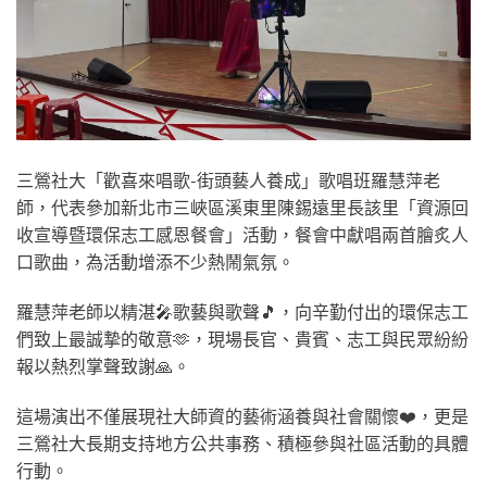
三鶯社大「歡喜來唱歌-街頭藝人養成」歌唱班羅慧萍老
師，代表參加新北市三峽區溪東里陳錫遠里長該里「資源回
收宣導暨環保志工感恩餐會」活動，餐會中獻唱兩首膾炙人
口歌曲，為活動增添不少熱鬧氣氛。
羅慧萍老師以精湛🎤歌藝與歌聲🎵，向辛勤付出的環保志工
們致上最誠摯的敬意🫶，現場長官、貴賓、志工與民眾紛紛
報以熱烈掌聲致謝🙏。
這場演出不僅展現社大師資的藝術涵養與社會關懷❤️，更是
三鶯社大長期支持地方公共事務、積極參與社區活動的具體
行動。