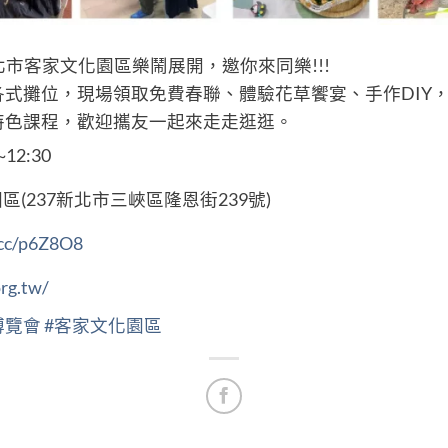
新北市客家文化園區樂鬧展開，邀你來同樂!!!
式攤位，現場領取免費春聯、體驗花草饗宴、手作DIY
特色課程，歡迎攜友一起來走走逛逛。
12:30
(237新北市三峽區隆恩街239號)
l.cc/p6Z8O8
org.tw/
博覽會
#客家文化園區