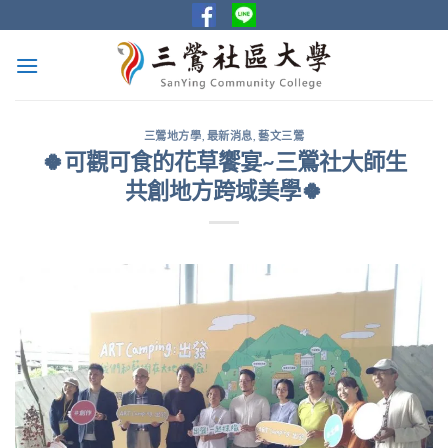
Skip
to
content
三鶯地方學
,
最新消息
,
藝文三鶯
🍀可觀可食的花草饗宴~三鶯社大師生
共創地方跨域美學🍀