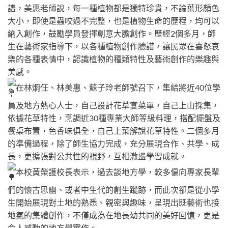
譜，美惠老師說，每一種植物都是獨特珍貴，不論葉形顏色
大小，即使是蟲咬過不完整，也是植物生命的歷程，均可以
納入創作，鼓勵學員發揮創意大膽創作。歷經2個多月，師
生在藝術家指導下，以各種植物創作臉譜，讓民眾在喜怒哀
樂的各種表情中，認識植物的種類特性及藝術創作的樂趣與
美感。
在林烱任、林美惠、蘇子玲老師號召下，集結將近40位學
員及地方熱心人士，自己設計花草宴菜單，自己上山採集，
依據花草特性，烹調近30種專業大師等級料理，搭配擺盤及
餐桌布置，色香味俱全，自己上菜解說花草特性。二個多月
的準備過程，除了師生協力完成，充分展現合作、共學、成
長，更擴張對公共性的視野，互相激盪學習成就。
本校黃榮護校長表示，過去談地方學，較多偏向專家長輩
們的懷古思幽、或者中生代的創生蹤跡，而此次卻是從小學
生開始展現對土地的熟悉、親密與趣味，呈現出既藝術也接
地氣的集體創作，不僅成為在地長幼共同的美好回憶，更是
令人感動的地方學實作。