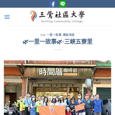
Skip
to
content
112
,
一里一故事
,
最新消息
🌿一里一故事🌿-三峽五寮里