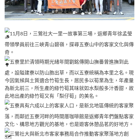
11月8日，三鶯社大一里一故事第三場，返鄉青年徐孟瑩
帶領學員前往三峽青山碧嶺，探尋五寮山中的客家文化與傳
奇。
五寮里於清領時期光緒年間劉銘傳開山撫番曾進撫到此
處，設隘建寮以防山胞出草，而以五寮統稱為本里之名。現
今因氣候與土質適合竹筍生長，居民多以筍業為生，年產量
為新北前三，所生產的綠竹筍其味就如水梨般多汁香甜，故
此地出產的綠竹筍又有「梨仔筍」的美名。
五寮具有六成以上的客家人口，是新北地區傳統的客家聚
落，而鄰近五寮河畔的時間厝咖啡館是返鄉青年們盤點客家
文化、構思地方觀光的基地，也是遊客休憩品茗的好地方。
三鶯社大與新北市客家事務局合作推動客家聚落地方創