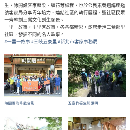
生，除開設客家藍染、纏花等課程，也於公民素養週講座邀
請客家局分享青年培力、連結社區的執行歷程，邀社區民眾
一齊擘劃三鶯文化創生願景。
一里一故事，里里有故事，各各都精彩，邀您走進三鶯鄰里
社區，發掘不同的名人軼事。
#一里一故事
#三峽五寮里
#新北市客家事務局
時間厝咖啡館合影
五寮竹筍生態說明