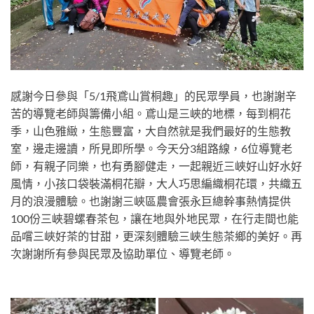
感謝今日參與「5/1飛鳶山賞桐趣」的民眾學員，也謝謝辛
苦的導覽老師與籌備小組。鳶山是三峽的地標，每到桐花
季，山色雅緻，生態豐富，大自然就是我們最好的生態教
室，邊走邊讀，所見即所學。今天分3組路線，6位導覽老
師，有親子同樂，也有勇腳健走，一起親近三峽好山好水好
風情，小孩口袋裝滿桐花瓣，大人巧思編織桐花環，共織五
月的浪漫體驗。也謝謝三峽區農會張永巨總幹事熱情提供
100份三峽碧螺春茶包，讓在地與外地民眾，在行走間也能
品嚐三峽好茶的甘甜，更深刻體驗三峽生態茶鄉的美好。再
次謝謝所有參與民眾及協助單位、導覽老師。