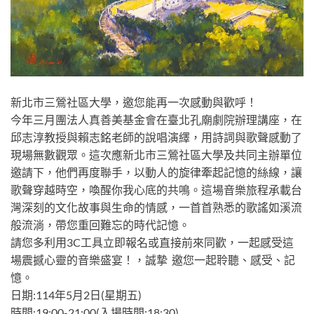
新北市三鶯社區大學，邀您能再一次感動與歡呼！
今年三月團法人真善美基金會在臺北孔廟劇院辦理講座，在
邱志淳教授與賴志銘老師的說唱演繹，用詩詞與歌聲感動了
現場無數觀眾。這次應新北市三鶯社區大學及共同主辦單位
邀請下，他們再度聯手，以動人的旋律牽起記憶的絲線，讓
歌聲穿越時空，喚醒你我心底的共鳴。這場音樂旅程承載台
灣深刻的文化故事與生命的情感，一首首熟悉的歌謠如溪流
般流淌，帶您重回難忘的時代記憶。
請您多利用3C工具立即報名或直接前來同歡，一起感受這
場震撼心靈的音樂盛宴！，誠摯 邀您一起聆聽、感受、記
憶。
日期:114年5月2日(星期五)
時間:19:00-21:00(入場時間:18:30)