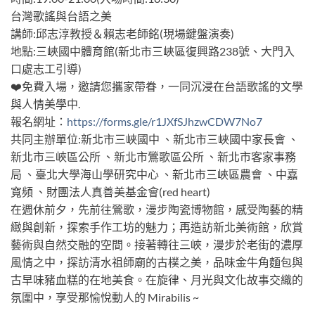
台灣歌謠與台語之美
講師:邱志淳教授＆賴志老師銘(現場鍵盤演奏)
地點:三峽國中體育館(新北市三峽區復興路238號、大門入
口處志工引導)
❤️免費入場，邀請您攜家帶眷，一同沉浸在台語歌謠的文學
與人情美學中.
報名網址：
https://forms.gle/r1JXfSJhzwCDW7No7
共同主辦單位:新北市三峽國中 、新北市三峽國中家長會 、
新北市三峽區公所 、新北市鶯歌區公所 、新北市客家事務
局 、臺北大學海山學研究中心 、新北市三峽區農會 、中嘉
寬頻 、財團法人真善美基金會(red heart)
在週休前夕，先前往鶯歌，漫步陶瓷博物館，感受陶藝的精
緻與創新，探索手作工坊的魅力；再造訪新北美術館，欣賞
藝術與自然交融的空間。接著轉往三峽，漫步於老街的濃厚
風情之中，探訪清水祖師廟的古樸之美，品味金牛角麵包與
古早味豬血糕的在地美食。在旋律、月光與文化故事交織的
氛圍中，享受那愉悅動人的 Mirabilis ~