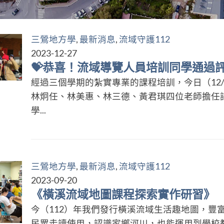
三鶯地方學
,
最新消息
,
流域守護112
2023-12-27
💝恭喜！流域導覽人員培訓同學通過評
經過三個學期的紮實專業的課程培訓，今日（12
林炯任、林美惠、林三德、黃君琪四位老師擔任
學...
三鶯地方學
,
最新消息
,
流域守護112
2023-09-20
《橫溪流域地圖課程探索實作研習》
今（112）年我們發行橫溪流域生活趣地圖，豐
民眾走讀使用，認識家鄉河川，也能運用到學校教