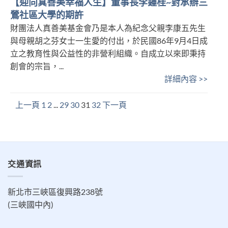
【迎向真善美幸福人生】董事長李鍾桂~對承辦三
鶯社區大學的期許
財團法人真善美基金會乃是本人為紀念父親李康五先生
與母親胡之芬女士一生愛的付出，於民國86年9月4日成
立之教育性與公益性的非營利組織。自成立以來即秉持
創會的宗旨，...
詳細內容 >>
上一頁
1
2
...
29
30
31
32
下一頁
交通資訊
新北市三峽區復興路238號
(三峽國中內)