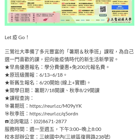
Let 疫 Go！
三鶯社大準備了多元豐富的「暑期＆秋季班」課程，為自己
選一門喜歡的課，迎向後疫情時代的新生活新學習。
★早鳥優惠報名：學分費優惠+免200元報名費。
★原班級團報：6/13~6/18。
★新舊生報名：6/20開始 (線上+實體)。
★開學日期：暑期7/18開課、秋季8/29開課
★課程查詢：
🎯暑期班：https://reurl.cc/M09yYK
🎯秋季班：https://reurl.cc/q5ordn
☎️洽詢電話：(02)8671-2877
服務時間：週一至週五，下午3:00~晚上8:00
校本部辦公室：三峽國中內(三峽區復興路238號)