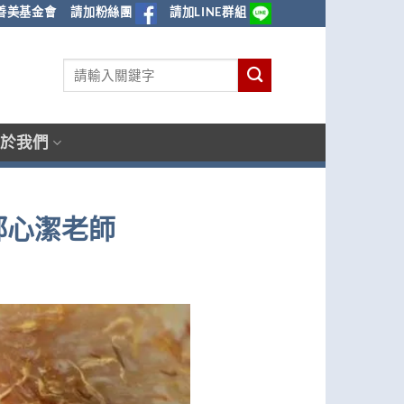
善美基金會
請加粉絲團
請加LINE群組
於我們
鄧心潔老師