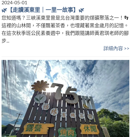
2024-05-01
🌿【走讀溪東里｜一里一故事】🌿
您知道嗎？三峽溪東里曾是北台灣重要的煤礦聚落之一！👣
這裡的山林間，不僅飄著茶香，也埋藏著黑金歲月的記憶。
在這次秋季班公民素養週中，我們跟隨講師黃君琪老師的腳
步...
詳細內容 >>