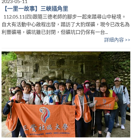
2023-05-11
【一里一故事】三峽插角里
112.05.11(四)跟隨三德老師的腳步一起來踏尋山中秘境。
自大有活動中心啟程出發，踏訪了大豹煤礦，現今已改名為
利豐礦場，礦坑雖已封閉，但礦坑口仍保有一台...
詳細內容 >>