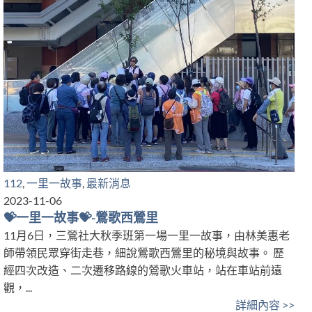
112
,
一里一故事
,
最新消息
2023-11-06
💝一里一故事💝-鶯歌西鶯里
11月6日，三鶯社大秋季班第一場一里一故事，由林美惠老
師帶領民眾穿街走巷，細說鶯歌西鶯里的秘境與故事。 歷
經四次改造、二次遷移路線的鶯歌火車站，站在車站前遠
觀，...
詳細內容 >>