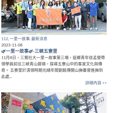
112
,
一里一故事
,
最新消息
2023-11-08
🌿一里一故事🌿-三峽五寮里
11月8日，三鶯社大一里一故事第三場，返鄉青年徐孟瑩帶
領學員前往三峽青山碧嶺，探尋五寮山中的客家文化與傳
奇。 五寮里於清領時期光緒年間劉銘傳開山撫番曾進撫到
此處...
詳細內容 >>