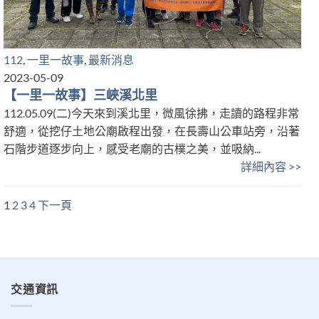
112
,
一里一故事
,
最新消息
2023-05-09
【一里一故事】三峽溪北里
112.05.09(二)今天來到溪北里，微風徐拂，走讀的路程非常
舒適，從挖仔土地公廟啟程出發，在長壽山公車站旁，沿著
石階步道逐步向上，感受老廟的古樸之美，並吸納...
詳細內容 >>
1
2
3
4
下一頁
交通資訊