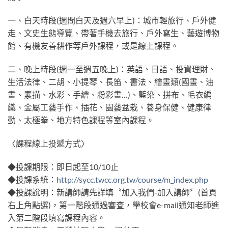
一、白天時段(週間白天及週六早上)：城市輕旅行、戶外健
走、文史生態導覽、帶著手機去旅行、戶外寫生、藝遊博物
館、有機友善耕作等戶外課程，或是線上課程。
二、晚上時段(週一至週五晚上)：英語、日語、投資理財、
生活法律、二胡、小提琴、長笛、書法、繪畫類(國畫、油
畫、素描、水彩、手繪、粉彩畫…)、藍染、拼布、毛衣編
織、金屬工藝手作、插花、園藝盆栽、養身保健、健康律
動、太極拳、地方特色課程等室內課程。
〈課程線上投遞方式〉
◆投課期限：即日起至10/10止
◆投課系統：
http://sycc.twcc.org.tw/course/m_index.php
◆投課說明：新講師請先詳填〝加入我們-加入講師〞(首頁
右上角點選)，第一階段通過審查，學校會e-mail通知老師進
入第二階段填寫課程內容。