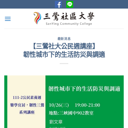
Skip
to
content
最新消息
【三鶯社大公民週講座】
韌性城市下的生活防災與調適