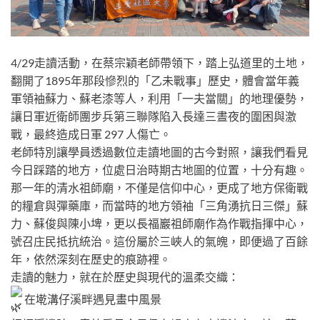
4/29走讀活動，在蔡宗穎老師帶領下，踏上弘道里的土地，
翻開了1895年那段慘烈的「乙未戰事」歷史，體會當年義
軍領袖蘇力、蘇老漆等人，利用「一夫當關」的地理優勢，
讓日軍近衛師團步兵第三聯隊陷入長達三晝夜的圍困與激
戰，最終造成日軍 297 人傷亡。
老師特別讓學員透過數位走讀地圖的古今對照，讓我們看見
今日踩踏的地方，位處日治時期古地圖的位置，十分有趣。
那一年的清水祖師廟，不僅是信仰中心，更成了地方保衛戰
的糧倉與彈藥庫，而當時的地方領袖「三角湧抗日三傑」蘇
力、蘇俊與陳小埤，更以長福巖祖師廟作為作戰指揮中心，
號召庄民抵抗統治。這份屬於三峽人的氣魄，即便過了百餘
年，依然深刻在歷史的痕跡裡。
走讀的魅力，就在於歷史與現代的溫柔交織：
在墘溝仔溪畔遇見畫中風景