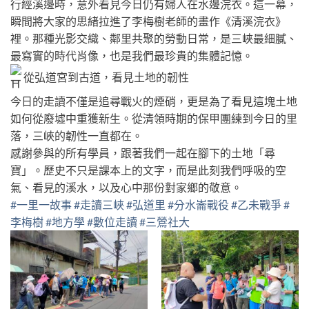
行經溪邊時，意外看見今日仍有婦人在水邊浣衣。這一幕，
瞬間將大家的思緒拉進了李梅樹老師的畫作《清溪浣衣》
裡。那種光影交織、鄰里共聚的勞動日常，是三峽最細膩、
最寫實的時代肖像，也是我們最珍貴的集體記憶。
從弘道宮到古道，看見土地的韌性
今日的走讀不僅是追尋戰火的煙硝，更是為了看見這塊土地
如何從廢墟中重獲新生。從清領時期的保甲團練到今日的里
落，三峽的韌性一直都在。
感謝參與的所有學員，跟著我們一起在腳下的土地「尋
寶」。歷史不只是課本上的文字，而是此刻我們呼吸的空
氣、看見的溪水，以及心中那份對家鄉的敬意。
#一里一故事
#走讀三峽
#弘道里
#分水崙戰役
#乙未戰爭
#
李梅樹
#地方學
#數位走讀
#三鶯社大