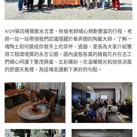
9/29第四場鶯歌永吉里，秋菊老師細心規劃豐富的行程，老
師一站一站帶領我們認識隱藏於巷弄間的陶藝大師，了解一
塊陶土如何變成你我手上的茶杯、瓷器，里長為大家介紹獲
得工程環境獎的永吉公園，園內姿態各異的植栽花卉在志工
們細心呵護下繁茂興盛、五彩繽紛。在溫暖陽光和徐徐涼風
的舒適天氣裡，為這場走讀劃下美好的句點。