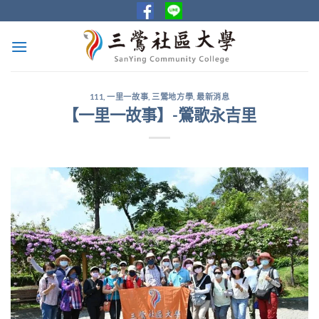
Skip
to
content
111
,
一里一故事
,
三鶯地方學
,
最新消息
【一里一故事】-鶯歌永吉里