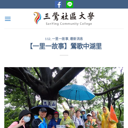
Skip
to
content
112
,
一里一故事
,
最新消息
【一里一故事】鶯歌中湖里