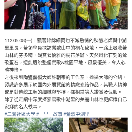
112.05.08(一)，飄著綿綿細雨也不減熱情的秋菊老師與中湖
里里長，帶領學員探訪鶯歌山中的桐花秘境，一路上吸收著
山林的芬多精，觀賞著優雅的桐花落瓣、天然風化石刻的鶯
歌蛋石，還能遠眺整個鶯歌&桃園平地，風景優美，令人心
曠神怡。
之後來到陶瓷藝術大師許朝宗的工作室，透過大師的介紹，
認識許多展示於國內外展覽館的精緻瓷繪作品，其職人精神
或是對傳統工藝的細膩與堅持，都相當讓人讚賞及佩服。
除了從走讀中深度探索鶯歌中湖里的美麗山林也更認識自己
家鄉的名人軼事。
#三鶯社區大學
#一里一故事
#鶯歌中湖里